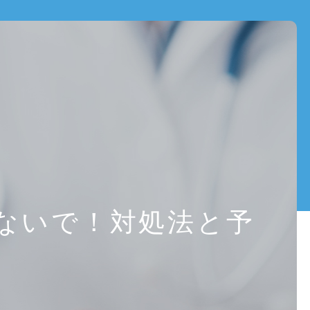
交
通
事
故
に
よ
る
む
ち
う
ないで！対処法と予
ち
｜
軽
い
ケ
ガ