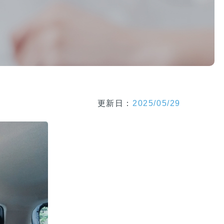
と
思
わ
な
い
で！
対
処
法
更新日：
2025/05/29
と
予
防
策