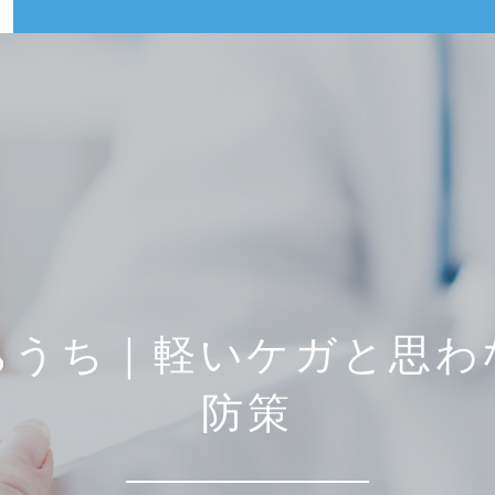
ちうち｜軽いケガと思わ
防策